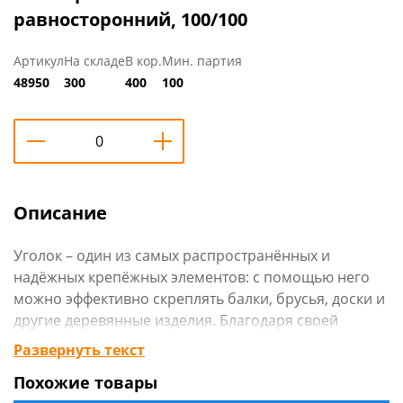
равносторонний, 100/100
Артикул
На складе
В кор.
Мин. партия
48950
300
400
100
Описание
Уголок – один из самых распространённых и
надёжных крепёжных элементов: с помощью него
можно эффективно скреплять балки, брусья, доски и
другие деревянные изделия. Благодаря своей
универсальности, имеет широкую сферу
Развернуть текст
применения – от строительства домов до
Похожие товары
изготовления мебели и малых архитектурных форм –