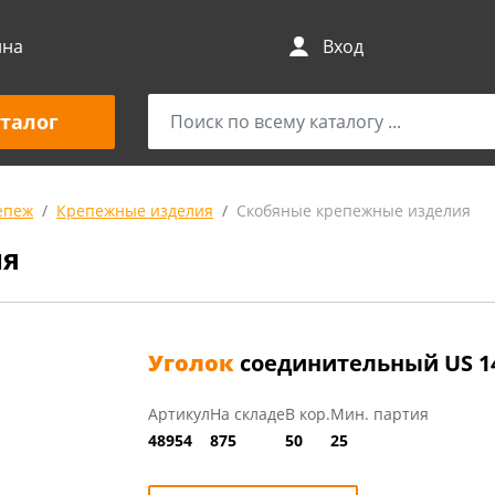
ина
Вход
талог
епеж
Крепежные изделия
Скобяные крепежные изделия
ия
Уголок
соединительный US 14
Артикул
На складе
В кор.
Мин. партия
48954
875
50
25