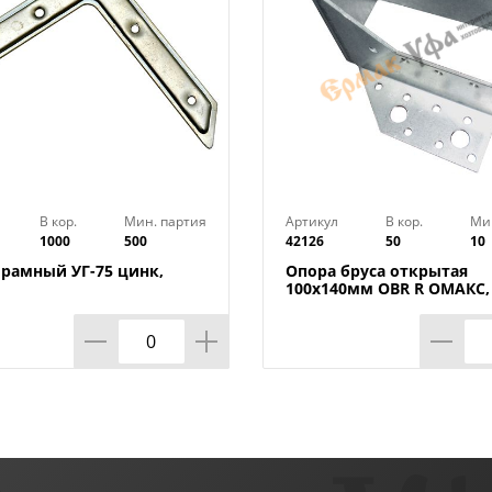
В кор.
Мин. партия
Артикул
В кор.
Ми
1000
500
42126
50
10
 рамный УГ-75 цинк,
Опора бруса открытая
100х140мм OBR R ОМАКС, 