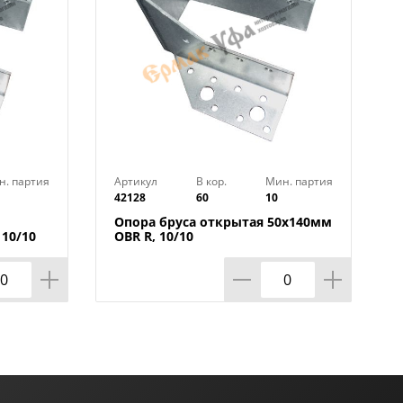
н. партия
Артикул
В кор.
Мин. партия
42128
60
10
Опора бруса открытая 50х140мм
10/10
OBR R, 10/10