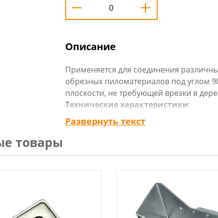
Описание
Применяется для соединения различны
обрезных пиломатериалов под углом 90
плоскости, не требующей врезки в дере
Технические характеристики
:
Тип: Уголок соединительный
Развернуть текст
Длина, мм: 145х145
ые товары
Ширина, мм: 35
Толщина, мм: 2
Материал: Оцинкованная сталь
Страна производитель: Россия