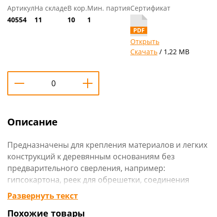
Артикул
На складе
В кор.
Мин. партия
Сертификат
40554
11
10
1
Открыть
Скачать
/ 1,22 MB
Описание
Предназначены для крепления материалов и легких
конструкций к деревянным основаниям без
предварительного сверления, например:
гипсокартона, реек для обрешетки, соединения
деревянных деталей и др.
Развернуть текст
Саморезы имеют потайную головку с
Похожие товары
крестообразным шлицем PH2, острый наконечник и