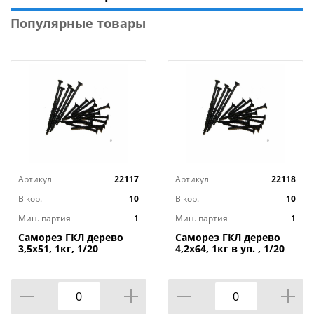
редкую резьбу. Производятся из углеродистой стали
Популярные товары
с последующим оксидированием для защиты от
коррозии.
Технические характеристики
:
Тип: Саморез ГКЛ
Фасовка, кг: 1
Диаметр, мм: 3,5
Длина, мм: 16
Материал: Углеродистая сталь
Артикул
22117
Артикул
22118
Бренд: Fixer
Страна изготовитель: Россия
В кор.
10
В кор.
10
Мин. партия
1
Мин. партия
1
Саморез ГКЛ дерево
Саморез ГКЛ дерево
3,5х51, 1кг, 1/20
4,2х64, 1кг в уп. , 1/20