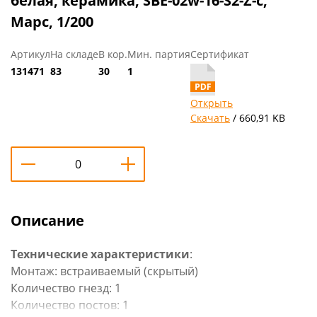
белая, керамика, SBE-02w-16-S2-Z-c,
Марс, 1/200
Артикул
На складе
В кор.
Мин. партия
Сертификат
131471
83
30
1
Открыть
Скачать
/ 660,91 KB
Описание
Технические характеристики
:
Монтаж: встраиваемый (скрытый)
Количество гнезд: 1
Количество постов: 1