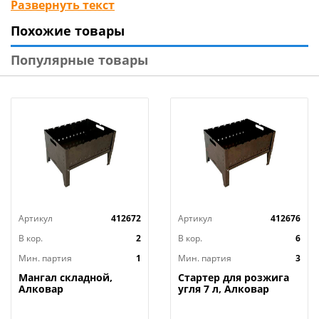
Развернуть текст
Похожие товары
Технические характеристики
:
Тип: Мангал
Популярные товары
Длина, мм: 300
Ширина, мм: 240
Высота, мм: 300
Толщина бортов, мм: 0,3
Материал: Сталь
Страна изготовитель: Россия
Артикул
412672
Артикул
412676
В кор.
2
В кор.
6
Мин. партия
1
Мин. партия
3
Мангал складной,
Стартер для розжига
Алковар
угля 7 л, Алковар