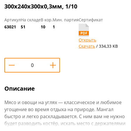
300х240х300х0,3мм, 1/10
Артикул
На складе
В кор.
Мин. партия
Сертификат
63021
51
10
1
Открыть
Скачать
/ 334,33 KB
Описание
Мясо и овощи на углях — классическое и любимое
угощение во время отдыха на природе. Мангал
быстро и легко раскладывается. С ним вам не нужно
будет разводить костёр, искать место с держателями
для шампуров.