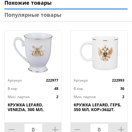
Похожие товары
ставить в микроволновую печь.
Популярные товары
Размер 9,3*7,4*9,7
Артикул
222977
Артикул
222993
В кор.
48
В кор.
36
Мин. партия
2
Мин. партия
2
КРУЖКА LEFARD,
КРУЖКА LEFARD, ГЕРБ,
VENEZIA, 300 МЛ,
350 МЛ, КОР=36ШТ.
КОР=48ШТ.