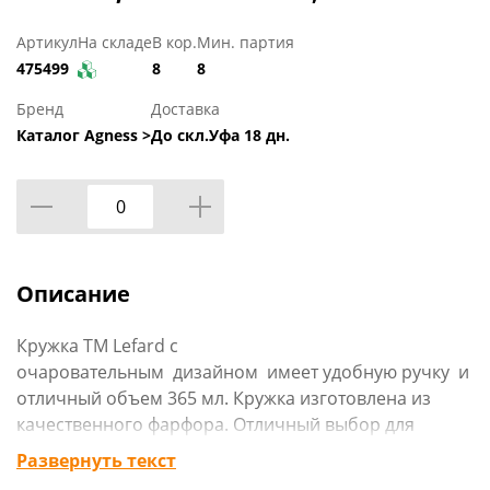
Артикул
На складе
В кор.
Мин. партия
475499
8
8
Бренд
Доставка
Каталог Agness >
До скл.Уфа 18 дн.
Описание
Кружка TM Lefard с
очаровательным дизайном имеет удобную ручку и
отличный объем 365 мл. Кружка изготовлена из
качественного фарфора. Отличный выбор для
подарка. Продукция сертифицирована и безопасна
Развернуть текст
для контакта с пищевыми продуктами. Можно