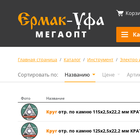
Корз
Ка
Главная страница
Каталог
Инструмент
Электро 
Сортировать по:
Названию
Цене
Арти
Фото
Название
Круг
отр. по камню 115х2,5х22,2 мм КРА
Круг
отр. по камню 125х2,5х22,2 мм КРА