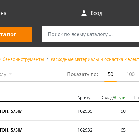
ина
Вход
талог
и бензоинструменты
Расходные материалы и оснастка к элек
клу
Показать по:
50
100
Артикул
Склад/
В пути
Пр
ТОН, 5/50/
162935
50
ТОН, 5/50/
162932
65