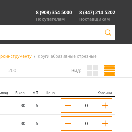
8 (908) 354-5000
8 (347) 214-5202
Покупателям
Поставщикам
троинструменту
Круги абразивные отрезные
200
Вид:
иход
В кор.
МП
Цена
Корзина
-
30
5
-
-
30
5
-