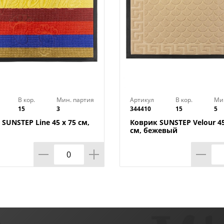
В кор.
Мин. партия
Артикул
В кор.
Ми
15
3
344410
15
5
SUNSTEP Line 45 х 75 см,
Коврик SUNSTEP Velour 45
см, бежевый