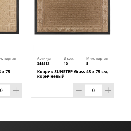
н. партия
Артикул
В кор.
Мин. партия
344413
10
5
 х 75
Коврик SUNSTEP Grass 45 х 75 см,
коричневый