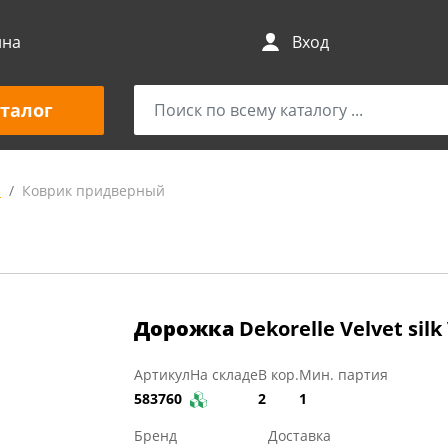
ина
Вход
талог
и
Коврик придверный
Дорожка
Dekorelle Velvet silk
Артикул
На складе
В кор.
Мин. партия
583760
2
1
Бренд
Доставка