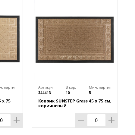
н. партия
Артикул
В кор.
Мин. партия
344413
10
5
 х 75
Коврик SUNSTEP Grass 45 х 75 см,
коричневый