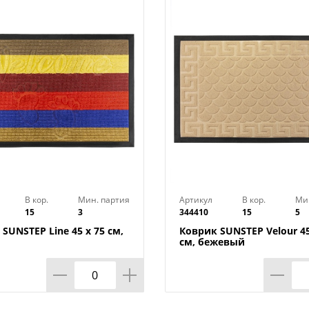
В кор.
Мин. партия
Артикул
В кор.
Ми
15
3
344410
15
5
SUNSTEP Line 45 х 75 см,
Коврик SUNSTEP Velour 45
см, бежевый