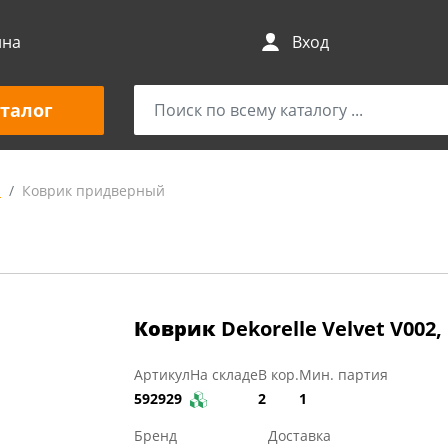
ина
Вход
талог
и
Коврик придверный
Коврик
Dekorelle Velvet V002,
Артикул
На складе
В кор.
Мин. партия
592929
2
1
Бренд
Доставка