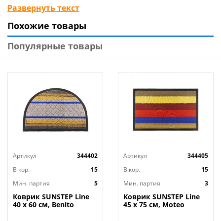
отличается прочностью, что продлевает срок его
Развернуть текст
службы.
Похожие товары
Не боится влаги, поэтому легко моется, благодаря
чему не требует сложного ухода.
Популярные товары
Коврик плотно прилегает к поверхности, поэтому
безопасен в использовании.
Технические характеристики
:
Материал: ПВХ, полиэстер
Цвет: коричневый
Вес нетто, кг: 2,73
Длина, мм: 800
Ширина, мм: 1200
Артикул
344402
Артикул
344405
В кор.
15
В кор.
15
Мин. партия
5
Мин. партия
3
Коврик SUNSTEP Line
Коврик SUNSTEP Line
40 х 60 см, Benito
45 х 75 см, Moteo