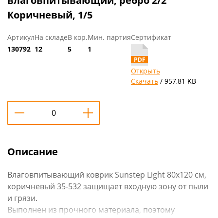
влаговпитывающий, ребро 2/2
Коричневый, 1/5
Артикул
На складе
В кор.
Мин. партия
Сертификат
130792
12
5
1
Открыть
Скачать
/ 957,81 KB
Описание
Влаговпитывающий коврик Sunstep Light 80x120 см,
коричневый 35-532 защищает входную зону от пыли
и грязи.
Выполнен из прочного материала, поэтому