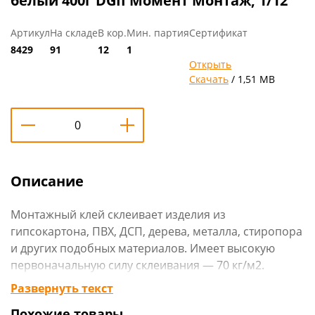
белый 400г DGII Момент Монтаж, 1/12
Артикул
На складе
В кор.
Мин. партия
Сертификат
8429
91
12
1
Открыть
Скачать
/ 1,51 MB
Описание
Монтажный клей склеивает изделия из
гипсокартона, ПВХ, ДСП, дерева, металла, стиропора
и других подобных материалов. Имеет высокую
первоначальную силу склеивания — 70 кг/м2.
Развернуть текст
Технические характеристики
:
Похожие товары