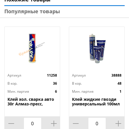
Тип: Клей жидкие гвозди суперсильный
Объем, гр: 400
Популярные товары
Упаковка: Туба
Максимальная температура нанесения, °С: +40
Минимальная температура нанесения, °С: +10
Максимальная температура эксплуатации, °С: +80
Минимальная температура эксплуатации, °С: -20
Рабочее время, мин: 15
Состав: Водная дисперсия полиакрилатов
Цвет: Белый
Бренд: Момент
Артикул
11258
Артикул
38888
Страна изготовитель: Россия
В кор.
36
В кор.
48
Мин. партия
6
Мин. партия
1
Клей хол. сварка авто
Клей жидкие гвозди
30г Алмаз-пресс,
универсальный 100мл
6/36/180
Quality туба, 1/24