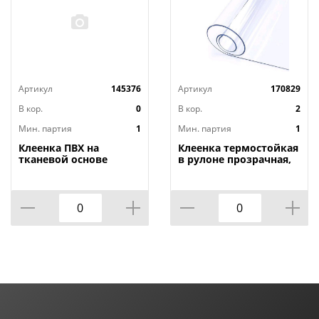
Артикул
145376
Артикул
170829
В кор.
0
В кор.
2
Мин. партия
1
Мин. партия
1
Клеенка ПВХ на
Клеенка термостойкая
тканевой основе
в рулоне прозрачная,
1,4мх20м Adele, PRINT,
толщина
401 УЦЕНКА,
0,80мм*1,40м*20м ТМ
потертости, грязные
HOZBAT
края