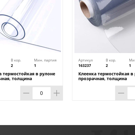
В кор.
Мин. партия
Артикул
В кор.
Ми
2
1
163237
2
1
а термостойкая в рулоне
Клеенка термостойкая в
чная, толщина
прозрачная, толщина
*1,40м*20м ТМ HOZBAT
0,80мм*0,8м*20м ТМ HO