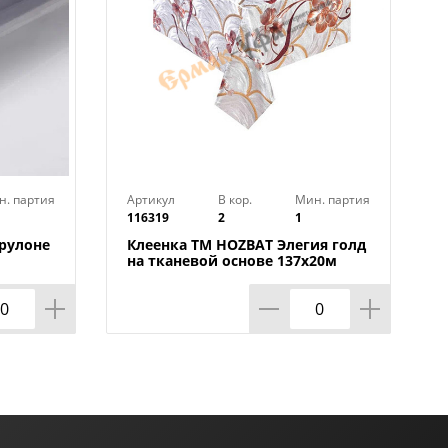
н. партия
Артикул
В кор.
Мин. партия
116319
2
1
 рулоне
Клеенка TM HOZBAT Элегия голд
на тканевой основе 137х20м
ZBAT
BTRA-8737B-S-silver