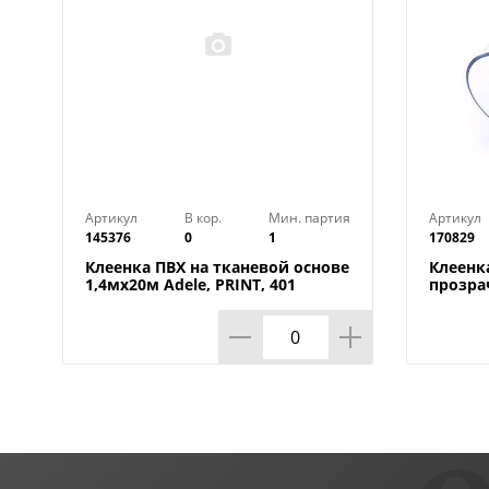
Артикул
В кор.
Мин. партия
Артикул
145376
0
1
170829
Клеенка ПВХ на тканевой основе
Клеенк
1,4мх20м Adele, PRINT, 401
прозра
УЦЕНКА, потертости, грязные
0,80мм
края