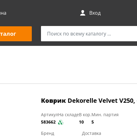
ина
Вход
талог
Коврик
Dekorelle Velvet V250
Артикул
На складе
В кор.
Мин. партия
583662
10
5
Бренд
Доставка