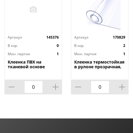
Артикул
145376
Артикул
170829
В кор.
0
В кор.
2
Мин. партия
1
Мин. партия
1
Клеенка ПВХ на
Клеенка термостойкая
тканевой основе
в рулоне прозрачная,
1,4мх20м Adele, PRINT,
толщина
401 УЦЕНКА,
0,80мм*1,40м*20м ТМ
потертости, грязные
HOZBAT
края