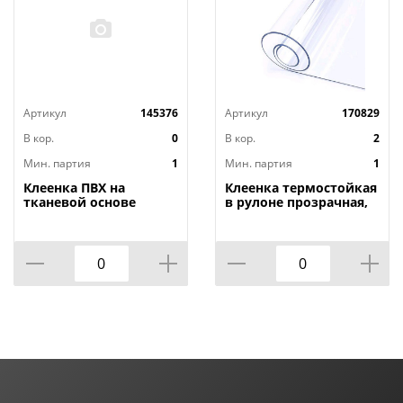
Артикул
145376
Артикул
170829
В кор.
0
В кор.
2
Мин. партия
1
Мин. партия
1
Клеенка ПВХ на
Клеенка термостойкая
тканевой основе
в рулоне прозрачная,
1,4мх20м Adele, PRINT,
толщина
401 УЦЕНКА,
0,80мм*1,40м*20м ТМ
потертости, грязные
HOZBAT
края