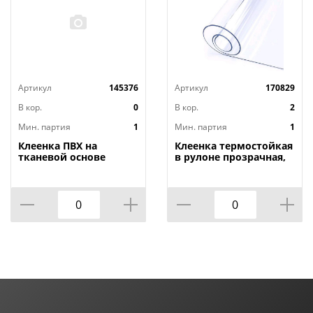
Артикул
145376
Артикул
170829
В кор.
0
В кор.
2
Мин. партия
1
Мин. партия
1
Клеенка ПВХ на
Клеенка термостойкая
тканевой основе
в рулоне прозрачная,
1,4мх20м Adele, PRINT,
толщина
401 УЦЕНКА,
0,80мм*1,40м*20м ТМ
потертости, грязные
HOZBAT
края