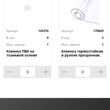
Артикул
145376
Артикул
170829
В кор.
0
В кор.
2
Мин. партия
1
Мин. партия
1
Клеенка ПВХ на
Клеенка термостойкая
тканевой основе
в рулоне прозрачная,
1,4мх20м Adele, PRINT,
толщина
401 УЦЕНКА,
0,80мм*1,40м*20м ТМ
потертости, грязные
HOZBAT
края