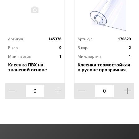
Артикул
145376
Артикул
170829
В кор.
0
В кор.
2
Мин. партия
1
Мин. партия
1
Клеенка ПВХ на
Клеенка термостойкая
тканевой основе
в рулоне прозрачная,
1,4мх20м Adele, PRINT,
толщина
401 УЦЕНКА,
0,80мм*1,40м*20м ТМ
потертости, грязные
HOZBAT
края