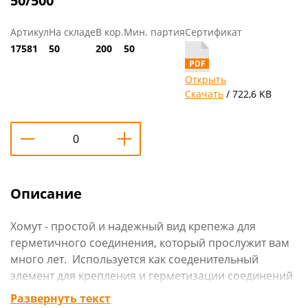
50/500
Артикул
На складе
В кор.
Мин. партия
Сертификат
17581
50
200
50
Открыть
Скачать
/ 722,6 KB
Описание
Хомут - простой и надежный вид крепежа для
герметичного соединения, который прослужит вам
много лет. Используется как соеденительный
элемент для крепления и герметизации соединений
шлангов, патрубков и других жестких и гибких
Развернуть текст