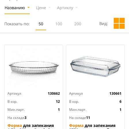
Названию
Цене
Артиклу
Вид:
Показать по:
50
100
200
Артикул
130662
Артикул
130661
В кор.
12
В кор.
6
Мин.парт.
1
Мин.парт.
1
На складе
3
На складе
11
Форма
для запекания
Форма
для запекания