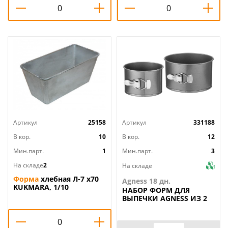
Артикул
25158
Артикул
331188
В кор.
10
В кор.
12
Мин.парт.
1
Мин.парт.
3
На складе
2
На складе
Форма
хлебная Л-7 х70
Agness 18 дн.
KUKMARA, 1/10
НАБОР
ФОРМ ДЛЯ
ВЫПЕЧКИ AGNESS ИЗ 2
ШТ.16*13/12*10, 3 СМ.
АНТИПРИГАРНОЕ
ПОКРЫТИЕ, КОР=12НАБ.