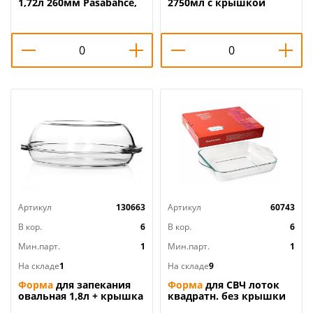
1,72л 260мм Pasabahce,
2750мл с крышкой
59044, 1/12
350*195мм Pasabahce,
59010, 1/6
Артикул
130663
Артикул
60743
В кор.
6
В кор.
6
Мин.парт.
1
Мин.парт.
1
На складе
1
На складе
9
Форма
для запекания
Форма
для СВЧ лоток
овальная 1,8л + крышка
квадратн. без крышки
35-19-15см Pasabahce,
282,5х317,5 мм 3,2 л,