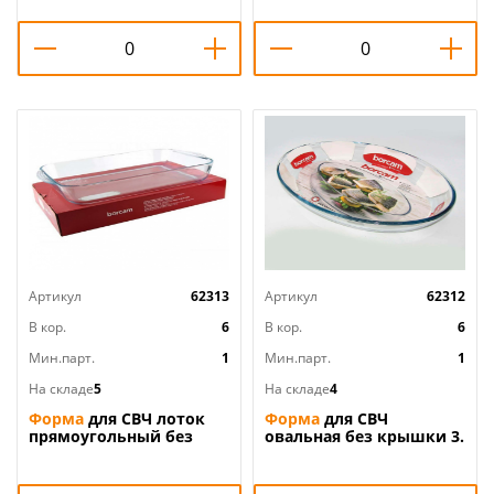
59052, 1/6
1шт/уп, Pasabahce
BORCAM, 59024, 1/6
Артикул
62313
Артикул
62312
В кор.
6
В кор.
6
Мин.парт.
1
Мин.парт.
1
На складе
5
На складе
4
Форма
для СВЧ лоток
Форма
для СВЧ
прямоугольный без
овальная без крышки 3.
крышки, 3,5 л Pasabahce
2л, 353,5*247,5 мм,
BORCAM, 59124, 1/6
Pasabahce BORCAM,
59074, 1/6