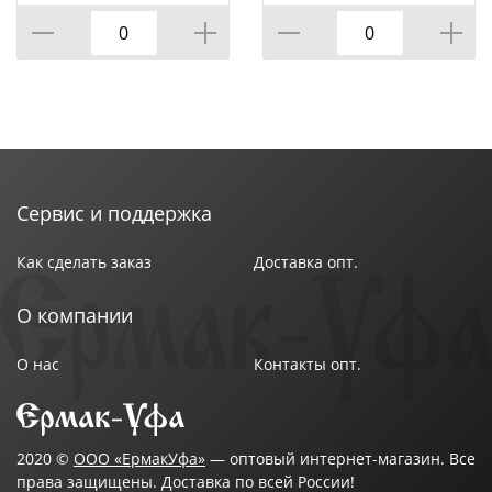
Технические характеристики:
Тип: комплект постельного белья
Коллекция: "Sateen De Luxe"
Тип,состав ткани: сатин
Размер: Евростандарт
Размер пододеяльника: 200 х 220 см
Размер простыни: 220 x 240 см
Размер наволочки: 50 х 70 см (2 шт)
Сервис и поддержка
Цвет: Ханами
Бренд: ТМ Эльф
Как сделать заказ
Доставка опт.
Страна-изготовитель: Россия
О компании
О нас
Контакты опт.
2020 ©
ООО «ЕрмакУфа»
— оптовый интернет-магазин. Все
права защищены. Доставка по всей России!