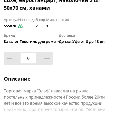
Luxe, евростандарт, наволочки 2 шт
50х70 см, ханами
Артикул
На складе
В кор.
Мин. партия
555870
2
1
Бренд
Доставка
Каталог Текстиль для дома >
До скл.Уфа от 8 до 13 дн.
Описание
Торговая марка "Эльф" известна на рынке
постельных принадлежностей России более 20-ти
лет и все это время высокое качество продукции
неизменно гарантирует товарный знак - "летящий