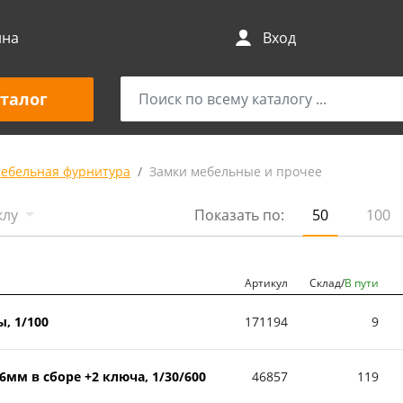
ина
Вход
талог
мебельная фурнитура
Замки мебельные и прочее
клу
Показать по:
50
100
Артикул
Склад/
В пути
, 1/100
171194
9
м в сборе +2 ключа, 1/30/600
46857
119