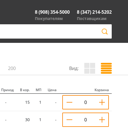
8 (908) 354-5000
8 (347) 214-5202
Покупателям
Поставщикам
200
Вид:
Приход
В кор.
МП
Цена
Корзина
-
15
1
-
-
30
1
-