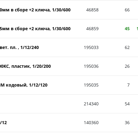
м в сборе +2 ключа, 1/30/600
46858
66
м в сборе +2 ключа, 1/30/600
46859
45
т. пл. , 1/12/240
195033
62
C, пластик, 1/20/200
195036
26
М кодовый, 1/12/120
195035
7
214340
54
/12
140360
36