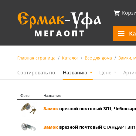
Корз
Ка
Главная страница
Каталог
Все для дома
Замки, 
Сортировать по:
Названию
Цене
Арти
Фото
Название
Замок
врезной почтовый ЗП1, Чебоксары
Замок
врезной почтовый СТАНДАРТ ЗП16м