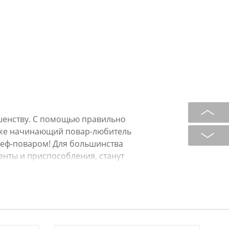
ршенству. С помощью правильно
аже начинающий повар-любитель
еф-поваром! Для большинства
енты и приспособления, станут
 Стильный половник обладает
ичен в использовании, не
 посуды. Устойчив к загрязнению,
 и окружающей среды. Творите,
ых.