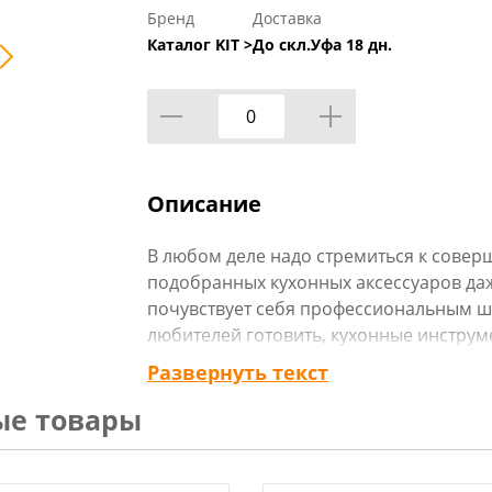
Бренд
Доставка
Каталог KIT >
До скл.Уфа 18 дн.
Описание
В любом деле надо стремиться к сове
подобранных кухонных аксессуаров д
почувствует себя профессиональным ш
любителей готовить, кухонные инструм
важными, полезными и незаменимыми.
Развернуть текст
неоспоримыми преимуществами. Практ
ые товары
повреждает и не царапает поверхность
легок в уходе. Безопасен для здоровья
пробуйте новое, балуйте себя и любим