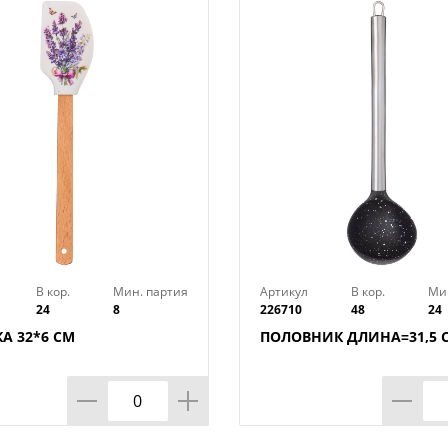
В кор.
Мин. партия
Артикул
В кор.
Ми
24
8
226710
48
24
А 32*6 СМ
ПОЛОВНИК ДЛИНА=31,5 