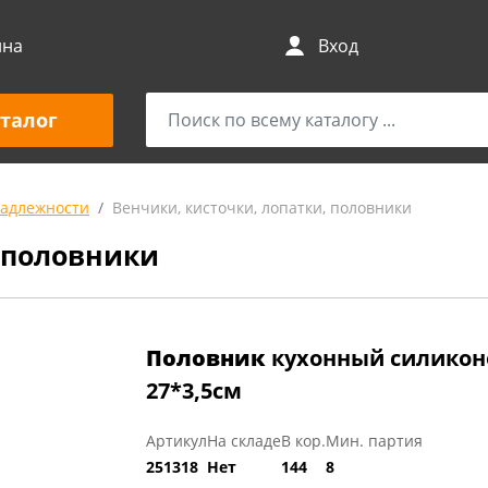
ина
Вход
талог
адлежности
Венчики, кисточки, лопатки, половники
, половники
Половник
кухонный силикон
27*3,5см
Артикул
На складе
В кор.
Мин. партия
251318
Нет
144
8