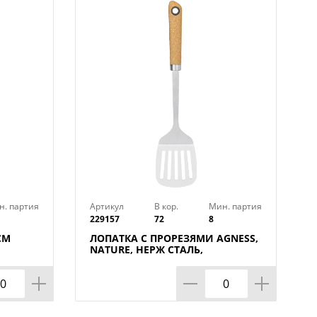
н. партия
Артикул
В кор.
Мин. партия
229157
72
8
СМ
ЛОПАТКА С ПРОРЕЗЯМИ AGNESS,
NATURE, НЕРЖ СТАЛЬ,
МАЛ=12ШТ./КОР=72ШТ.