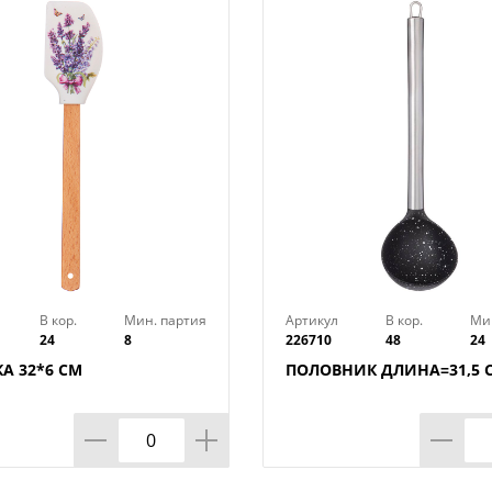
В кор.
Мин. партия
Артикул
В кор.
Ми
24
8
226710
48
24
А 32*6 СМ
ПОЛОВНИК ДЛИНА=31,5 