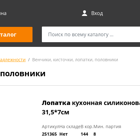
ина
Вход
талог
адлежности
Венчики, кисточки, лопатки, половники
, половники
Лопатка
кухонная силиконова
31,5*7см
Артикул
На складе
В кор.
Мин. партия
251365
Нет
144
8