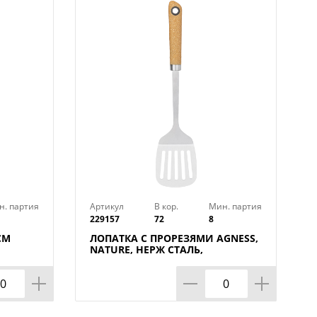
н. партия
Артикул
В кор.
Мин. партия
229157
72
8
СМ
ЛОПАТКА С ПРОРЕЗЯМИ AGNESS,
NATURE, НЕРЖ СТАЛЬ,
МАЛ=12ШТ./КОР=72ШТ.