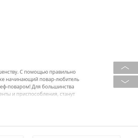
ршенству. С помощью правильно
аже начинающий повар-любитель
еф-поваром! Для большинства
енты и приспособления, станут
Стильная лопатка обладает
ична в использовании, не
 посуды. Устойчива к загрязнению,
 и окружающей среды. Творите,
ых.