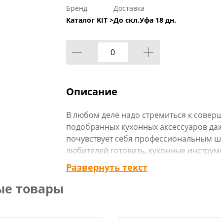
Бренд
Доставка
Каталог KIT >
До скл.Уфа 18 дн.
Описание
В любом деле надо стремиться к сове
подобранных кухонных аксессуаров д
почувствует себя профессиональным ш
любителей готовить, кухонные инструм
важными, полезными и незаменимыми. 
Развернуть текст
неоспоримыми преимуществами. Практ
ые товары
повреждает и не царапает поверхность
легка в уходе. Безопасна для здоровья
пробуйте новое, балуйте себя и любим