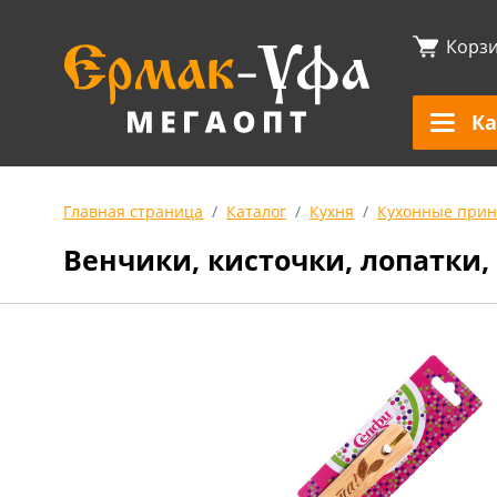
Корз
Ка
Главная страница
Каталог
Кухня
Кухонные прин
Венчики, кисточки, лопатки