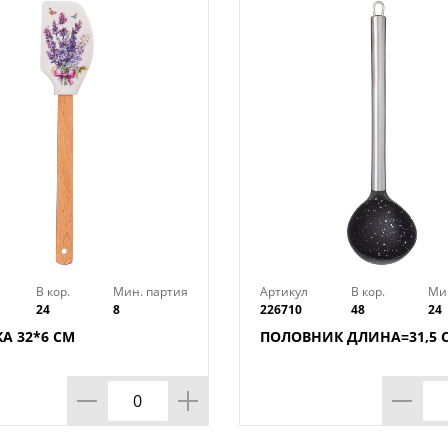
В кор.
Мин. партия
Артикул
В кор.
Ми
24
8
226710
48
24
А 32*6 СМ
ПОЛОВНИК ДЛИНА=31,5 