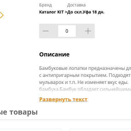
Бренд
Доставка
Каталог KIT >
До скл.Уфа 18 дн.
Описание
Бамбуковые лопатки предназначены для
с антипригарным покрытием. Подходят 
мульварок и т.п. Не изменяет вкус еды
бамбука.Бамбук обладает сильнейшим
Бамбуковые лопатки и ложки не впитыв
Развернуть текст
боятся сырости и влаги, легко моются.
ые товары
деревянные лопатки, по низким ценам.