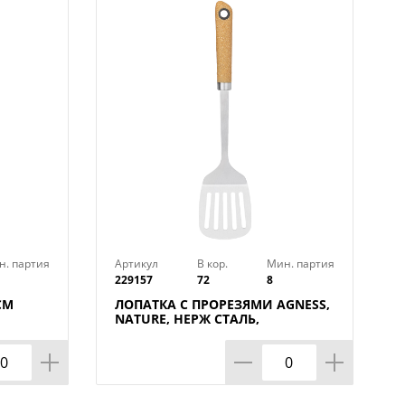
н. партия
Артикул
В кор.
Мин. партия
229157
72
8
СМ
ЛОПАТКА С ПРОРЕЗЯМИ AGNESS,
NATURE, НЕРЖ СТАЛЬ,
МАЛ=12ШТ./КОР=72ШТ.