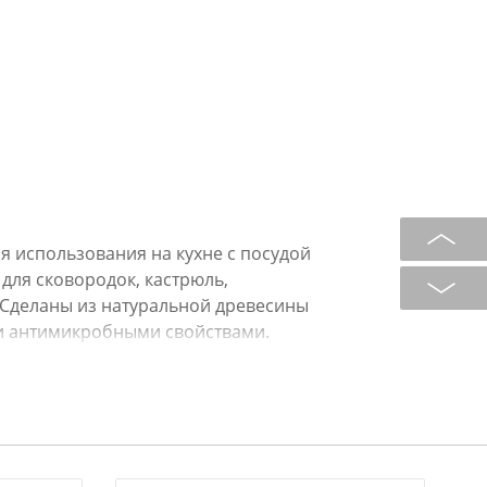
 использования на кухне с посудой
для сковородок, кастрюль,
. Сделаны из натуральной древесины
и антимикробными свойствами.
ают посторонних запахов, не
 На нашем сайте можно купить оптом