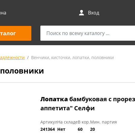
ина
Вход
талог
адлежности
Венчики, кисточки, лопатки, половники
, половники
Лопатка
бамбуковая с проре
аппетита" Селфи
Артикул
На складе
В кор.
Мин. партия
241364
Нет
60
20