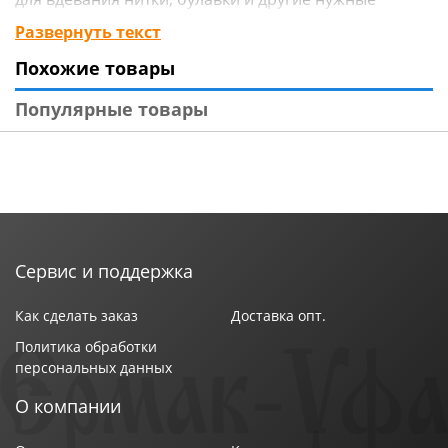
рукодельницам вещички. Все предметы упакованы в
Развернуть текст
удобную коробочку. Упаковка бывает квадратной
Похожие товары
формы, полукруглой и т.д. Прекрасным подарком
для сотрудников, которые часто уезжают в
Популярные товары
командировки будет швейный набор. Такой набор
удобно взять с собой в дорогу, занимает мало места
и все пригодится вдали от дома.
Сервис и поддержка
Как сделать заказ
Доставка опт.
Политика обработки
персональных данных
О компании