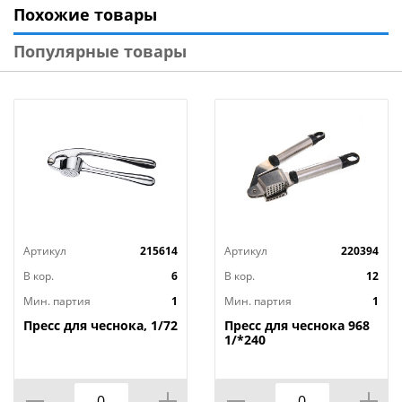
Похожие товары
благодаря острым лезвиям процесс нарезания
оказывается достаточно легким и простым.
Популярные товары
Обычную ручную терку можно использовать для
нарезания любых овощей.
Артикул
215614
Артикул
220394
В кор.
6
В кор.
12
Мин. партия
1
Мин. партия
1
Пресс для чеснока, 1/72
Пресс для чеснока 968
1/*240