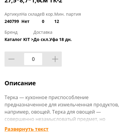
27,5*8,7*1,6см ТК-2
Артикул
На складе
В кор.
Мин. партия
240799
Нет
0
12
Бренд
Доставка
Каталог KIT >
До скл.Уфа 18 дн.
Описание
Терка — кухонное приспособление
предназначенное для измельченная продуктов,
например, овощей. Терка для овощей —
совершенно незамысловатый предмет, но
попробуйте обойтись без него. У терки масса
Развернуть текст
преимуществ, она не тратит электроэнергии, а