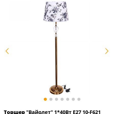
Торшер
"Вайолет" 1*40Вт Е27 10-F621