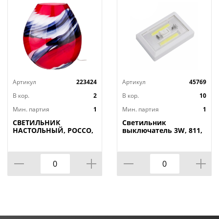
Артикул
223424
Артикул
45769
В кор.
2
В кор.
10
Мин. партия
1
Мин. партия
1
СВЕТИЛЬНИК
Светильник
НАСТОЛЬНЫЙ, РОССО,
выключатель 3W, 811,
34*20СМ.
двойной, на
ВЫСОТА=37СМ. 60W E27
батарейках, на
магнитах, 1/240