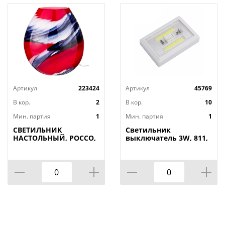
Артикул
223424
Артикул
45769
В кор.
2
В кор.
10
Мин. партия
1
Мин. партия
1
СВЕТИЛЬНИК
Светильник
НАСТОЛЬНЫЙ, РОССО,
выключатель 3W, 811,
34*20СМ.
двойной, на
ВЫСОТА=37СМ. 60W E27
батарейках, на
магнитах, 1/240