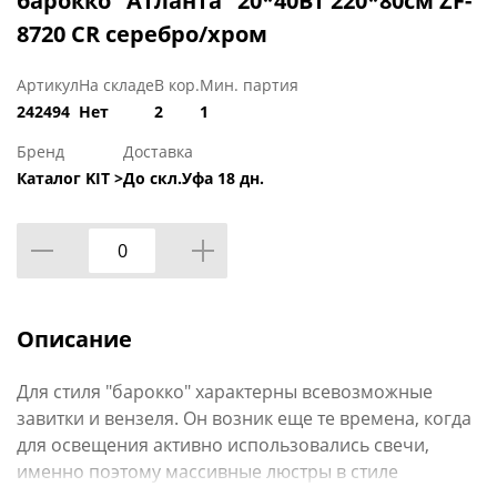
барокко "Атланта" 20*40Вт 220*80см ZF-
8720 CR серебро/хром
Артикул
На складе
В кор.
Мин. партия
242494
Нет
2
1
Бренд
Доставка
Каталог KIT >
До скл.Уфа 18 дн.
Описание
Для стиля "барокко" характерны всевозможные
завитки и вензеля. Он возник еще те времена, когда
для освещения активно использовались свечи,
именно поэтому массивные люстры в стиле