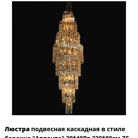
Люстра
подвесная каскадная в стиле