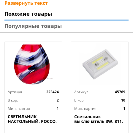
"барокко" наполняют помещение особой
Развернуть текст
атмосферой королевских дворцов
Похожие товары
Популярные товары
Артикул
223424
Артикул
45769
В кор.
2
В кор.
10
Мин. партия
1
Мин. партия
1
СВЕТИЛЬНИК
Светильник
НАСТОЛЬНЫЙ, РОССО,
выключатель 3W, 811,
34*20СМ.
двойной, на
ВЫСОТА=37СМ. 60W E27
батарейках, на