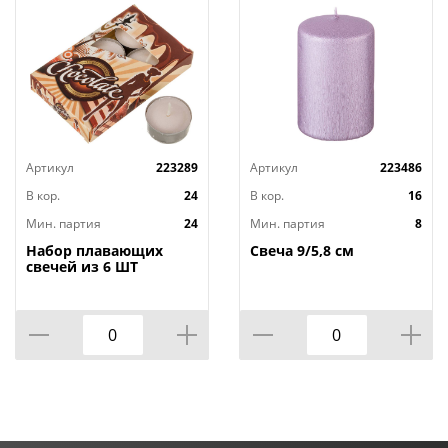
Артикул
223289
Артикул
223486
В кор.
24
В кор.
16
Мин. партия
24
Мин. партия
8
Набор плавающих
Свеча 9/5,8 см
свечей из 6 ШТ
"ШОКОЛАД" д.4 см;
высота 2 см