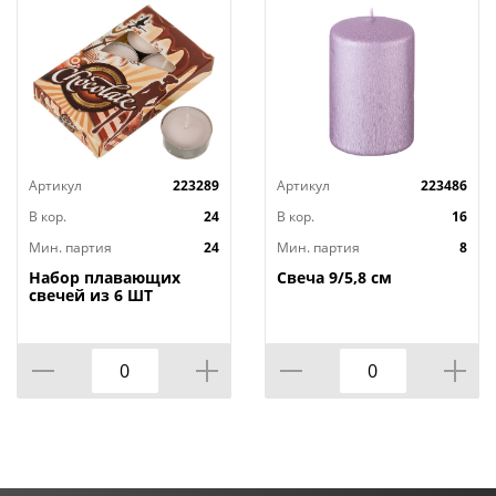
Артикул
223289
Артикул
223486
В кор.
24
В кор.
16
Мин. партия
24
Мин. партия
8
Набор плавающих
Свеча 9/5,8 см
свечей из 6 ШТ
"ШОКОЛАД" д.4 см;
высота 2 см