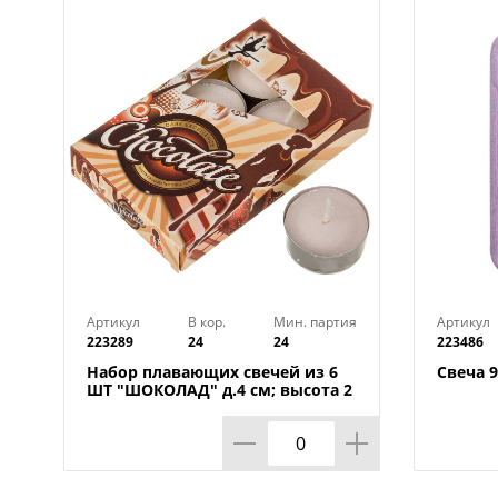
Артикул
В кор.
Мин. партия
Артикул
223289
24
24
223486
Набор плавающих свечей из 6
Свеча 9
ШТ "ШОКОЛАД" д.4 см; высота 2
см