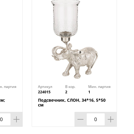
н. партия
Артикул
В кор.
Мин. партия
224015
2
1
см;
Подсвечник, СЛОН, 34*16, 5*50
см