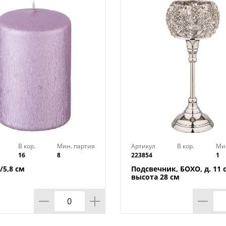
В кор.
Мин. партия
Артикул
В кор.
Ми
16
8
223854
1
/5,8 см
Подсвечник, БОХО, д. 11 
высота 28 см