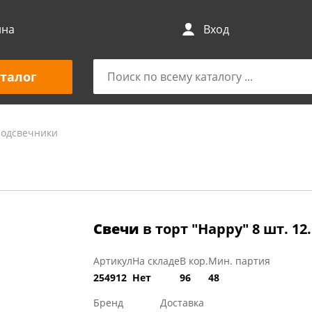
ина
Вход
талог
подсвечники
Свечи
в торт "Happy" 8 шт. 1
Артикул
На складе
В кор.
Мин. партия
254912
Нет
96
48
Бренд
Доставка