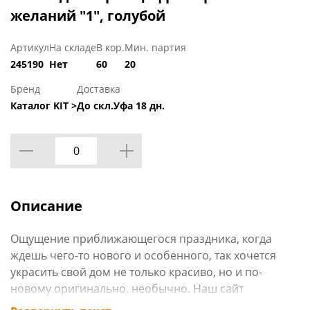
желаний "1", голубой
Артикул
На складе
В кор.
Мин. партия
245190
Нет
60
20
Бренд
Доставка
Каталог KIT >
До скл.Уфа 18 дн.
Описание
Ощущение приближающегося праздника, когда
ждешь чего-то нового и особенного, так хочется
украсить свой дом не только красиво, но и по-
новому оригинально, необычно. Наш сайт
www.rcvostok.ru может предложить огромный