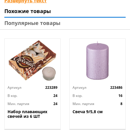
Развернуть текст
выбор украшений для организации праздников:
Похожие товары
небесные фонари и летящие желания,
банты, различные медали, фигуры, шары и
Популярные товары
растяжки, а также свечи в торт по самым низким
ценам, среди которых Вы всегда найдете то, что
нужно именно Вам.
Артикул
223289
Артикул
223486
В кор.
24
В кор.
16
Мин. партия
24
Мин. партия
8
Набор плавающих
Свеча 9/5,8 см
свечей из 6 ШТ
"ШОКОЛАД" д.4 см;
высота 2 см