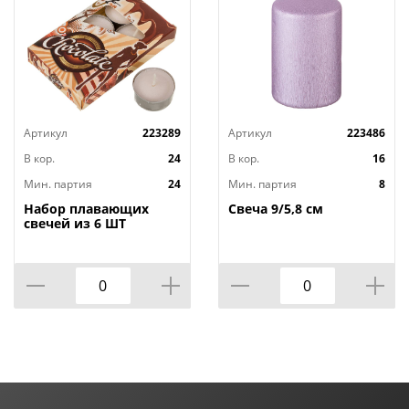
Артикул
223289
Артикул
223486
В кор.
24
В кор.
16
Мин. партия
24
Мин. партия
8
Набор плавающих
Свеча 9/5,8 см
свечей из 6 ШТ
"ШОКОЛАД" д.4 см;
высота 2 см