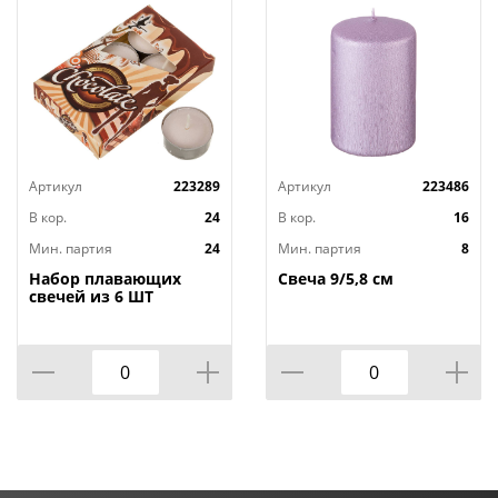
Артикул
223289
Артикул
223486
В кор.
24
В кор.
16
Мин. партия
24
Мин. партия
8
Набор плавающих
Свеча 9/5,8 см
свечей из 6 ШТ
"ШОКОЛАД" д.4 см;
высота 2 см