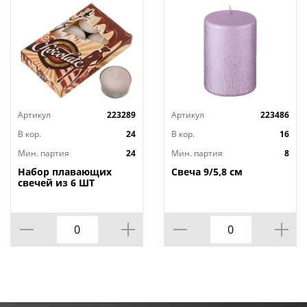
Артикул
223289
Артикул
223486
В кор.
24
В кор.
16
Мин. партия
24
Мин. партия
8
Набор плавающих
Свеча 9/5,8 см
свечей из 6 ШТ
"ШОКОЛАД" д.4 см;
высота 2 см