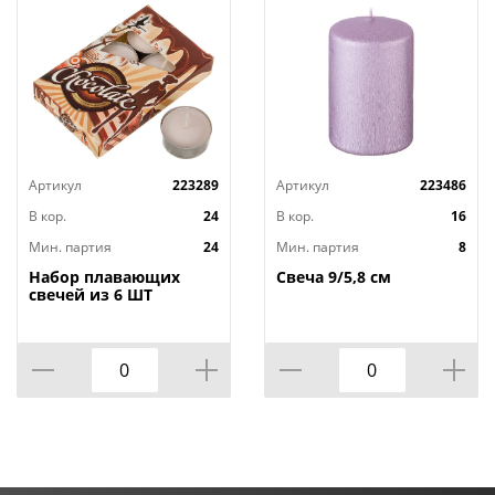
Артикул
223289
Артикул
223486
В кор.
24
В кор.
16
Мин. партия
24
Мин. партия
8
Набор плавающих
Свеча 9/5,8 см
свечей из 6 ШТ
"ШОКОЛАД" д.4 см;
высота 2 см