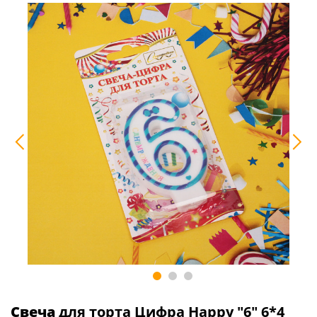
Свеча
для торта Цифра Happy "6" 6*4