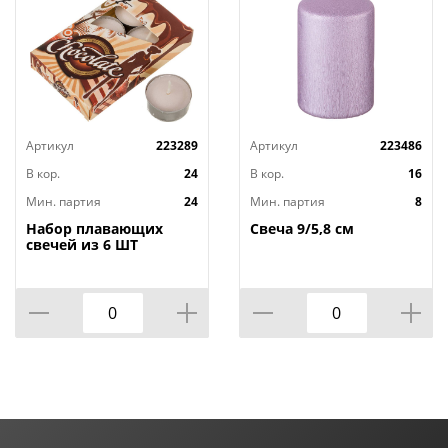
Артикул
223289
Артикул
223486
В кор.
24
В кор.
16
Мин. партия
24
Мин. партия
8
Набор плавающих
Свеча 9/5,8 см
свечей из 6 ШТ
"ШОКОЛАД" д.4 см;
высота 2 см