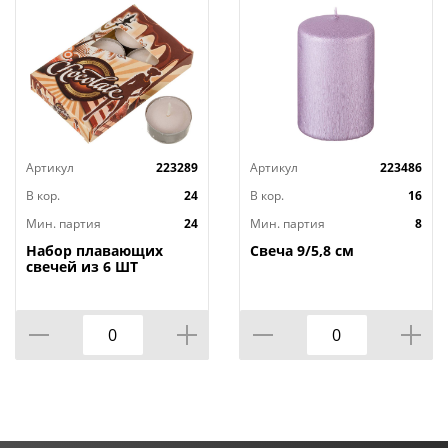
Артикул
223289
Артикул
223486
В кор.
24
В кор.
16
Мин. партия
24
Мин. партия
8
Набор плавающих
Свеча 9/5,8 см
свечей из 6 ШТ
"ШОКОЛАД" д.4 см;
высота 2 см