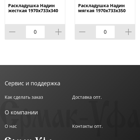
влаги, не промокает и быстро сохнет.
Раскладушка Надин
Раскладушка Надин
жесткая 1970х733х340
мягкая 1970х733х350
макс. 120кг С407,
макс. 120кг С408,
Ольса, Беларусь, 1/1
Ольса, Беларусь, 1/1
Сервис и поддержка
Как сделать заказ
Доставка опт.
О компании
О нас
Контакты опт.