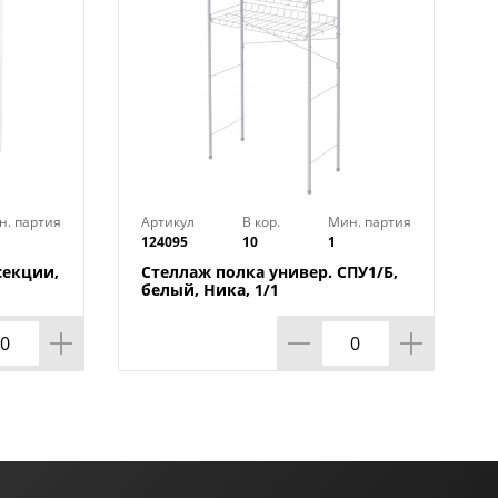
н. партия
Артикул
В кор.
Мин. партия
124095
10
1
секции,
Стеллаж полка универ. СПУ1/Б,
белый, Ника, 1/1