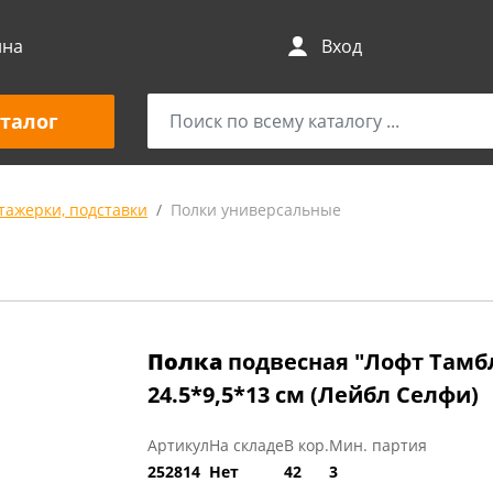
ина
Вход
талог
этажерки, подставки
Полки универсальные
Полка
подвесная "Лофт Тамбл
24.5*9,5*13 см (Лейбл Селфи)
Артикул
На складе
В кор.
Мин. партия
252814
Нет
42
3