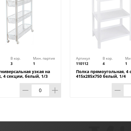
В кор.
Мин. партия
Артикул
В кор.
Ми
3
1
110112
4
1
универсальная узкая на
Полка прямоугольная, 4 
, 4 секции, белый, 1/3
415х285х750 белый, 1/4