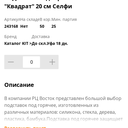
"Квадрат" 20 см Селфи
Артикул
На складе
В кор.
Мин. партия
243168
Нет
50
25
Бренд
Доставка
Каталог KIT >
До скл.Уфа 18 дн.
Описание
В компании РЦ Восток представлен большой выбор
подставок под горячее, изготовленных из
различных материалов: силикона, стекла, дерева,
пластика, бамбука.Подставка под горячее защищает
поверхность стола от воздействия горячих