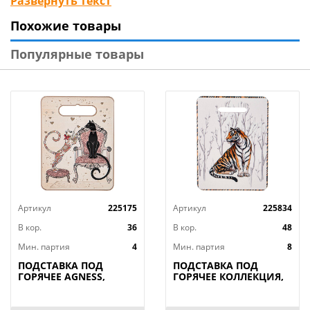
Развернуть текст
предметов. Подставки по своим свойствам
Похожие товары
жаропрочные, что позволяет им не нагреваться при
многоразовом использовании.
Популярные товары
Артикул
225175
Артикул
225834
В кор.
36
В кор.
48
Мин. партия
4
Мин. партия
8
ПОДСТАВКА ПОД
ПОДСТАВКА ПОД
ГОРЯЧЕЕ AGNESS,
ГОРЯЧЕЕ КОЛЛЕКЦИЯ,
ПАРИЖСКИЕ КОТЫ,
ANIMAL WORLD, 15*20
20*15*1 СМ, КОР=36ШТ.
СМ