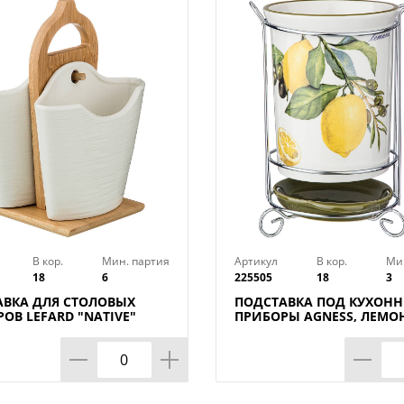
В кор.
Мин. партия
Артикул
В кор.
Ми
18
6
225505
18
3
АВКА ДЛЯ СТОЛОВЫХ
ПОДСТАВКА ПОД КУХОН
ОВ LEFARD "NATIVE"
ПРИБОРЫ AGNESS, ЛЕМОН
СМ. ВЫСОТА=18 СМ.
10, 5*16 СМ, КОР=18ШТ.
8ШТ.)