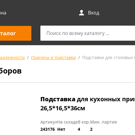
ина
Вход
талог
адлежности
Подносы и подставки
Подставки для столовых
боров
Подставка
для кухонных при
26,5*16,5*36см
Артикул
На складе
В кор.
Мин. партия
243176
Нет
4
2