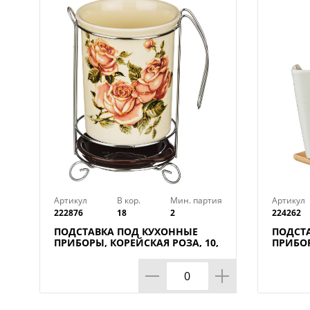
Артикул
В кор.
Мин. партия
Артикул
222876
18
2
224262
ПОДСТАВКА ПОД КУХОННЫЕ
ПОДСТ
ПРИБОРЫ, КОРЕЙСКАЯ РОЗА, 10,
ПРИБОР
5*10, 5*16 СМ, КОР=18ШТ.
14*11 
(КОР=1