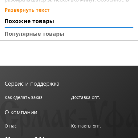
тента - полностенный тип, без днища. Незаменимая
Развернуть текст
вещь при длительных поездках на природу, а также
Похожие товары
при кратковременных выездах для комфортного
отдыха.
Популярные товары
Сервис и поддержка
Как сделать заказ
Доставка опт.
О компании
О нас
Контакты опт.