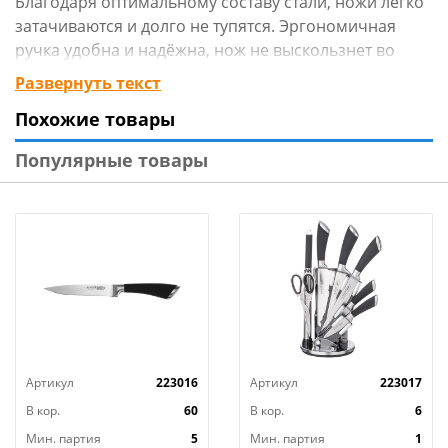
Благодаря оптимальному составу стали, ножи легко
затачиваются и долго не тупятся. Эргономичная
ручка удобна и надёжна, нож не выскользнет во
время приготовления пищи и рука не устанет при
Развернуть текст
длительной эксплуатации ножа.Ножи легко заточить
Похожие товары
в домашних условиях с помощью мусата, ножеточек
и точильных камней.
Популярные товары
Артикул
223016
Артикул
223017
В кор.
60
В кор.
6
Мин. партия
5
Мин. партия
1