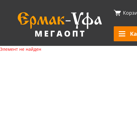
Корз
Ка
Элемент не найден