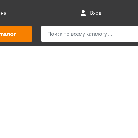
ина
Вход
талог