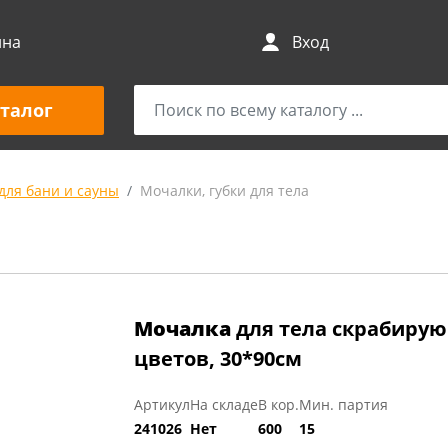
ина
Вход
талог
для бани и сауны
Мочалки, губки для тела
Мочалка
для тела скрабирую
цветов, 30*90см
Артикул
На складе
В кор.
Мин. партия
241026
Нет
600
15