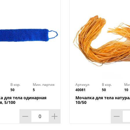
В кор.
Мин. партия
Артикул
В кор.
Ми
50
5
40081
50
10
а для тела одинарная
Мочалка для тела натура
, 5/100
10/50