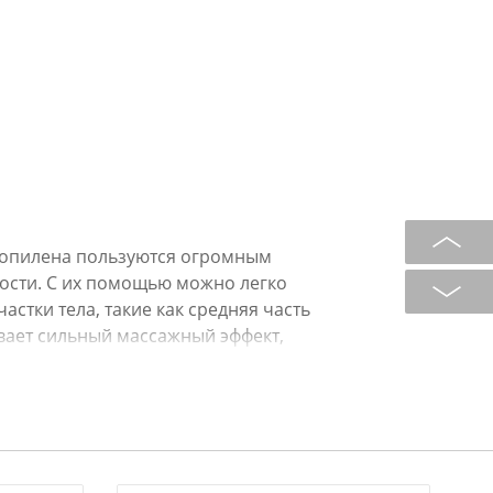
ропилена пользуются огромным
ости. С их помощью можно легко
стки тела, такие как средняя часть
вает сильный массажный эффект,
евших клеток.
ки оптом, с доставкой по России.