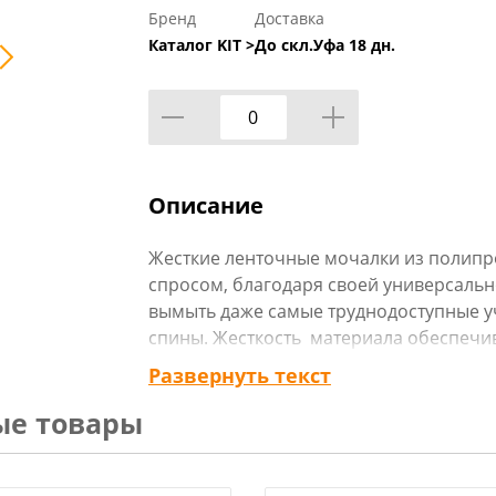
Бренд
Доставка
Каталог KIT >
До скл.Уфа 18 дн.
Описание
Жесткие ленточные мочалки из полип
спросом, благодаря своей универсальн
вымыть даже самые труднодоступные уча
спины. Жесткость материала обеспечи
очищает кожу от верхнего слоя орогов
Развернуть текст
На нашем сайте вы можете купить мочал
ые товары