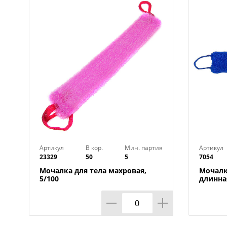
Артикул
В кор.
Мин. партия
Артикул
23329
50
5
7054
Мочалка для тела махровая,
Мочалк
5/100
длинная