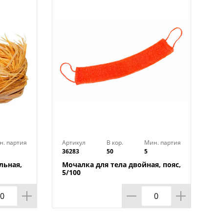
н. партия
Артикул
В кор.
Мин. партия
36283
50
5
льная,
Мочалка для тела двойная, пояс,
5/100