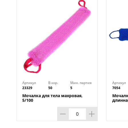
Артикул
В кор.
Мин. партия
Артикул
23329
50
5
7054
Мочалка для тела махровая,
Мочалк
5/100
длинная