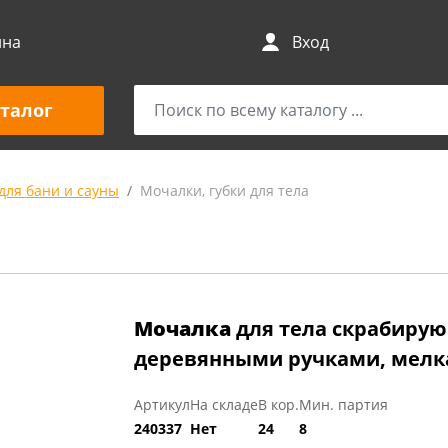
ина
Вход
талог
для бани и сауны
Мочалки, губки для тела
Мочалка
для тела скрабирую
деревянными ручками, мелкая
Артикул
На складе
В кор.
Мин. партия
240337
Нет
24
8