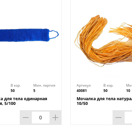
В кор.
Мин. партия
Артикул
В кор.
Ми
50
5
40081
50
10
а для тела одинарная
Мочалка для тела натура
, 5/100
10/50