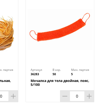
н. партия
Артикул
В кор.
Мин. партия
36283
50
5
льная,
Мочалка для тела двойная, пояс,
5/100