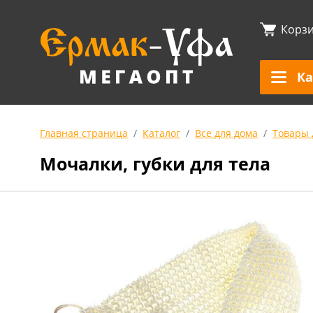
Корз
Ка
Главная страница
Каталог
Все для дома
Товары 
Мочалки, губки для тела