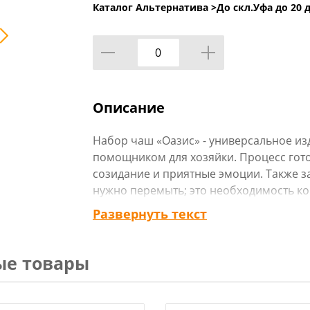
Каталог Альтернатива >
До скл.Уфа до 20 д
Описание
Набор чаш «Оазис» - универсальное из
помощником для хозяйки. Процесс готов
созидание и приятные эмоции. Также за
нужно перемыть; это необходимость к
холодильник и т.д. Данный набор чаш 
Развернуть текст
проблемы:
1. Готовка: Вместимость чаш оптимал
или средней порции салата, глянцевая
ые товары
позволяет содержимому приставать к ст
более приятным;
2. Подача: Современный лаконичный 