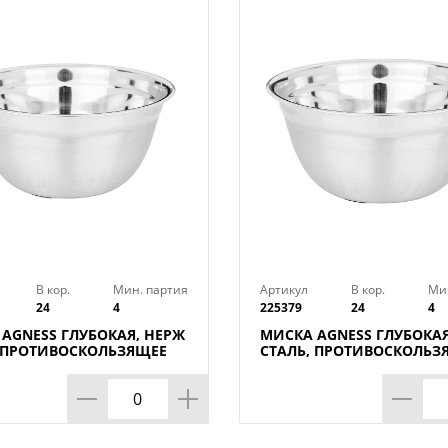
использовать их не только в качестве у
сервировки стола. Приятные интерьер
любой набор посуды на столе;
3. Хранение: Удобная крышка, плотно
хранить содержимое в холодильнике, б
не просыплется. Важно отметить, что 
позволит контролировать количество 
Такой набор также может выступить в к
любой хозяйки на новоселье или день 
Набор чаш «Оазис» изготовлен из безо
можно мыть в посудомоечной машине.
В кор.
Мин. партия
Артикул
В кор.
Ми
24
4
225379
24
4
Технические характеристики:
AGNESS ГЛУБОКАЯ, НЕРЖ
МИСКА AGNESS ГЛУБОКАЯ
, ПРОТИВОСКОЛЬЗЯЩЕЕ
СТАЛЬ, ПРОТИВОСКОЛЬЗ
Цвет: Бежевый
 СМ 3 Л
ДНО, 28 СМ 4,2 Л
Вес: 0.4 кг
Размеры изделия (ДхШхВ): 250х245х130
Тип товара: Чаша