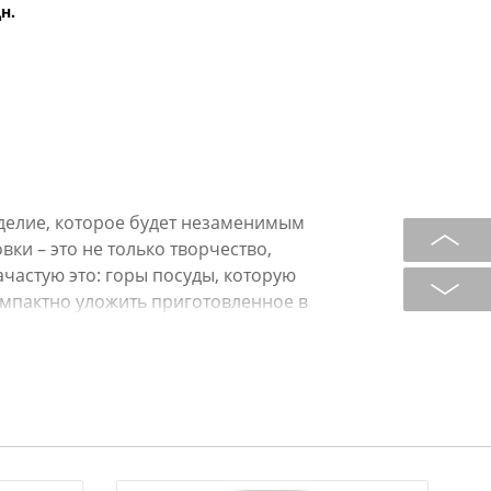
н.
делие, которое будет незаменимым
ки – это не только творчество,
частую это: горы посуды, которую
омпактно уложить приготовленное в
решает все перечисленные
ьна для приготовления небольшой
 внутренняя поверхность не
енкам, что делает процесс готовки
дизайн чаш позволяет