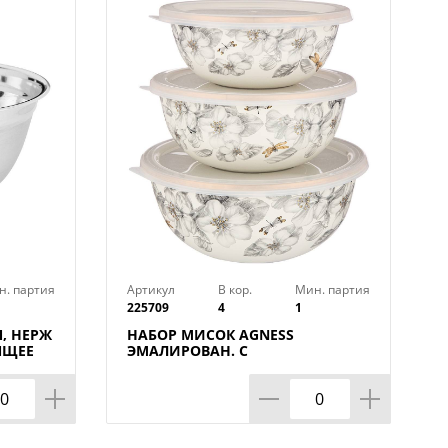
твари, а также и для красивой
ные цвета лаконично дополнят
 прилегающая к чаше, позволит
лагодаря чему оно не заветрится и
крышка полностью прозрачная, что
содержимого в чаше.
ачестве отличного подарка для
рождения!
пасного пищевого пластика, его
н. партия
Артикул
В кор.
Мин. партия
225709
4
1
, НЕРЖ
НАБОР МИСОК AGNESS
ЯЩЕЕ
ЭМАЛИРОВАН. С
ПЛАСТИК.КРЫШКАМИ, СЕРИЯ
ЯБЛОНЕВЫЙ САД,
6ПР.14/16/18СМ, 0,6/0,9/1,3Л
 мм