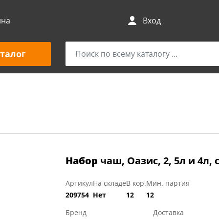
ина
Вход
талог
Набор
чаш, Оазис, 2, 5л и 4л
Артикул
На складе
В кор.
Мин. партия
209754
Нет
12
12
Бренд
Доставка