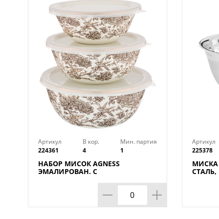
Артикул
В кор.
Мин. партия
Артикул
224361
4
1
225378
НАБОР МИСОК AGNESS
МИСКА 
ЭМАЛИРОВАН. С
СТАЛЬ
ПЛАСТИК.КРЫШКАМИ, СЕРИЯ
ДНО, 26
ROYAL GARDEN 6ПР. 14/16/18СМ,
0,6/0,9/1,3Л